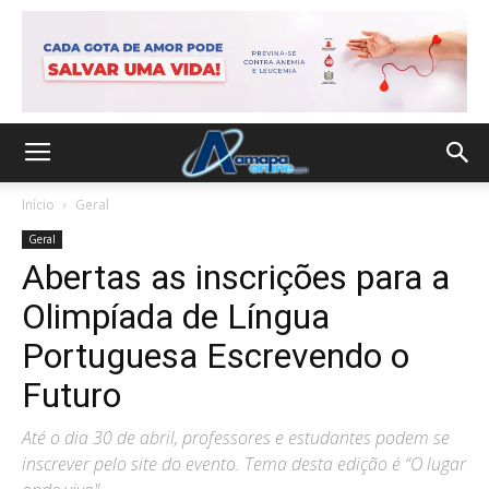
Início
Geral
Geral
Abertas as inscrições para a
Olimpíada de Língua
Portuguesa Escrevendo o
Futuro
Até o dia 30 de abril, professores e estudantes podem se
inscrever pelo site do evento. Tema desta edição é “O lugar