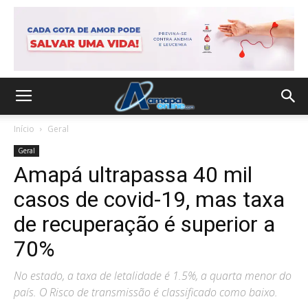
Início
Geral
Geral
Amapá ultrapassa 40 mil
casos de covid-19, mas taxa
de recuperação é superior a
70%
No estado, a taxa de letalidade é 1.5%, a quarta menor do
país. O Risco de transmissão é classificado como baixo.