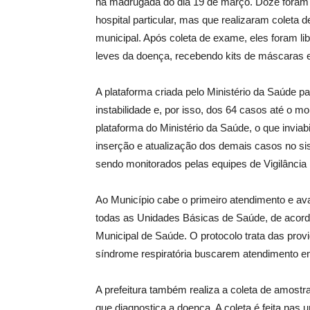
na madrugada do dia 19 de março. Doze foram
hospital particular, mas que realizaram colet
municipal. Após coleta de exame, eles foram li
leves da doença, recebendo kits de máscaras
A plataforma criada pelo Ministério da Saúde p
instabilidade e, por isso, dos 64 casos até o 
plataforma do Ministério da Saúde, o que inviabi
inserção e atualização dos demais casos no si
sendo monitorados pelas equipes de Vigilância 
Ao Município cabe o primeiro atendimento e a
todas as Unidades Básicas de Saúde, de acordo
Municipal de Saúde. O protocolo trata das pro
síndrome respiratória buscarem atendimento e
A prefeitura também realiza a coleta de amostr
que diagnostica a doença. A coleta é feita nas 