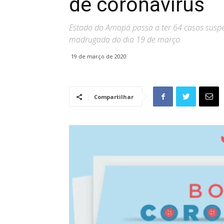
de coronavírus
Estado do Amapá passa a ter 64 casos suspe
madrugada do dia 19 de março.
19 de março de 2020
Compartilhar