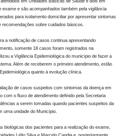
 atendidos em Unidades Básicas de Saúde e dois em
a de exame e são acompanhados também pela vigilância
berados para isolamento domiciliar por apresentar sintomas
 e recomendações sobre cuidados básicos.
ara a notificação de casos continua apresentando
momento, somente 18 casos foram registrados na
lizou a Vigilância Epidemiológica do município de fazer a
stema. Além de receberem o primeiro atendimento, estão
Epidemiológica quanto à evolução clínica.
valiação de casos suspeitos com sintomas da doença em
 com o fluxo de atendimento definido pela Secretaria
vidências a serem tomadas quando pacientes suspeitos da
m uma unidade do Município.
as biológicas dos pacientes para a realização do exame,
unidades Lélio Silva e Marcelo Candia e, posteriormente,