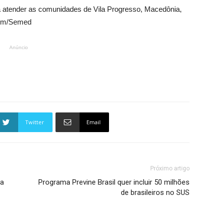
rá atender as comunidades de Vila Progresso, Macedônia,
com/Semed
Anúncio
Twitter
Email
Próximo artigo
ca
Programa Previne Brasil quer incluir 50 milhões
de brasileiros no SUS