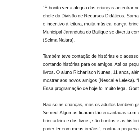
“É bonito ver a alegria das crianças ao entrar 
chefe da Divisão de Recursos Didáticos, Samar
e incentivo à leitura, muita música, dança, brin
Municipal Jaranduba do Bailique se divertiu c
(Selma Naiara).
Também teve contação de histórias e o acesso a
contando histórias para os amigos. Até os peq
livros. O aluno Richarlison Nunes, 11 anos, além
mostrar aos novos amigos (Nescal e Leleka). “Eu
Essa programação de hoje foi muito legal. Goste
Não só as crianças, mas os adultos também g
Semed. Algumas ficaram tão encantadas com os 
brincadeira e dos livros, são bonitos e as hist
poder ler com meus irmãos”, contou a pequena