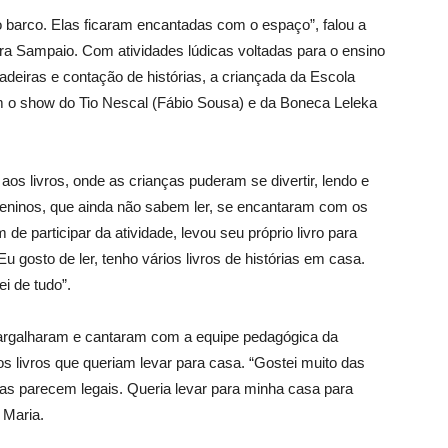
no barco. Elas ficaram encantadas com o espaço”, falou a
a Sampaio. Com atividades lúdicas voltadas para o ensino
cadeiras e contação de histórias, a criançada da Escola
om o show do Tio Nescal (Fábio Sousa) e da Boneca Leleka
os livros, onde as crianças puderam se divertir, lendo e
ueninos, que ainda não sabem ler, se encantaram com os
 de participar da atividade, levou seu próprio livro para
 gosto de ler, tenho vários livros de histórias em casa.
i de tudo”.
argalharam e cantaram com a equipe pedagógica da
livros que queriam levar para casa. “Gostei muito das
órias parecem legais. Queria levar para minha casa para
 Maria.