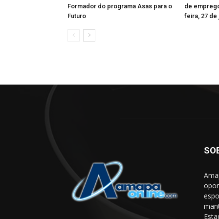
Formador do programa Asas para o
de emprego
Futuro
feira, 27 de 
SO
Amap
opor
espo
mant
Esta