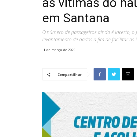
às vitimas do na
em Santana
O número de passageiros ainda é incerto, o
levantamento de dados a fim de facilitar as 
1 de março de 2020
Compartilhar