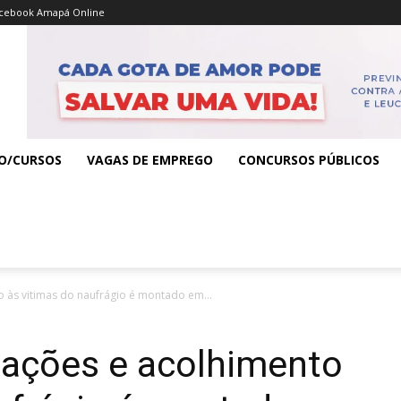
cebook Amapá Online
O/CURSOS
VAGAS DE EMPREGO
CONCURSOS PÚBLICOS
 às vitimas do naufrágio é montado em...
mações e acolhimento