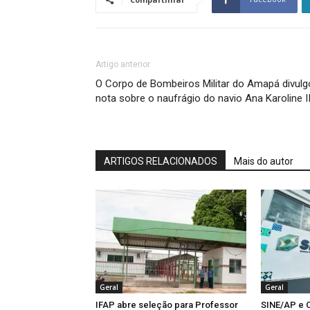
Artigo anterior
O Corpo de Bombeiros Militar do Amapá divulg
nota sobre o naufrágio do navio Ana Karoline II
ARTIGOS RELACIONADOS
Mais do autor
Geral
Geral
IFAP abre seleção para Professor
SINE/AP e C