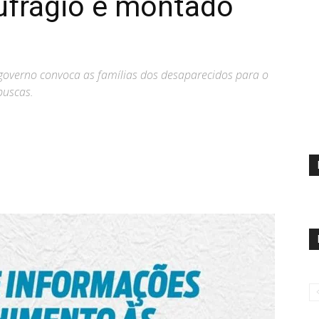
ufrágio é montado
 governo convoca as famílias dos desaparecidos para o
buscas.