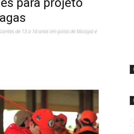
ões para projeto
vagas
scentes de 13 a 16 anos em polos de Macapá e