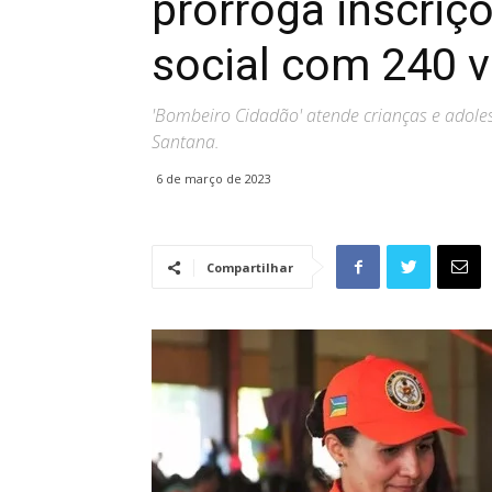
prorroga inscriç
social com 240 
'Bombeiro Cidadão' atende crianças e adole
Santana.
6 de março de 2023
Compartilhar