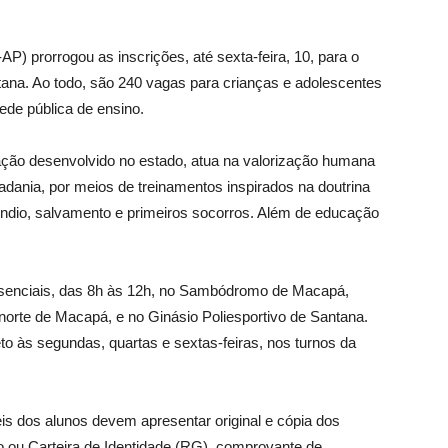
) prorrogou as inscrições, até sexta-feira, 10, para o
ana. Ao todo, são 240 vagas para crianças e adolescentes
ede pública de ensino.
ração desenvolvido no estado, atua na valorização humana
cidadania, por meios de treinamentos inspirados na doutrina
dio, salvamento e primeiros socorros. Além de educação
presenciais, das 8h às 12h, no Sambódromo de Macapá,
orte de Macapá, e no Ginásio Poliesportivo de Santana.
o às segundas, quartas e sextas-feiras, nos turnos da
eis dos alunos devem apresentar original e cópia dos
 ou Carteira de Identidade (RG), comprovante de