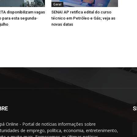
Geral
TA disponibilizam vagas
SENAI AP retifica edital do curso
 para esta segunda-
técnico em Petróleo e Gás; veja as
julho
novas datas
BRE
S
á Online - Portal de notícias informações sobre
tunidades de emprego, política, economia, entretenimento,
rte e muito mais. Fornecemos as últimas notícias