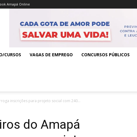
ook Amapá Online
O/CURSOS
VAGAS DE EMPREGO
CONCURSOS PÚBLICOS
ga inscrições para projeto social com 240...
iros do Amapá