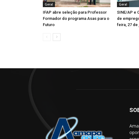
Geral
Geral
IFAP abre seleção para Professor
SINE/AP e C
Formador do programa Asas para o
de emprego
Futuro
feira, 27 de 
SO
Amap
opor
espo