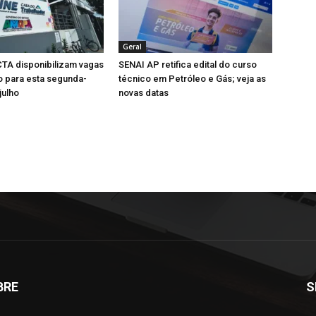
Geral
TA disponibilizam vagas
SENAI AP retifica edital do curso
 para esta segunda-
técnico em Petróleo e Gás; veja as
julho
novas datas
BRE
S