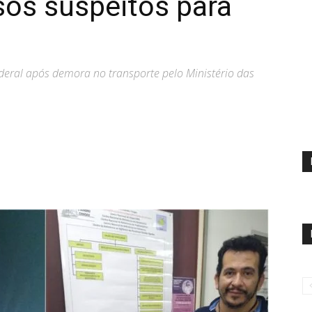
sos suspeitos para
eral após demora no transporte pelo Ministério das