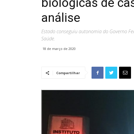
biológicas de ca
análise
Estado conseguiu autonomia do Governo Fed
Saúde.
18 de março de 2020
Compartilhar