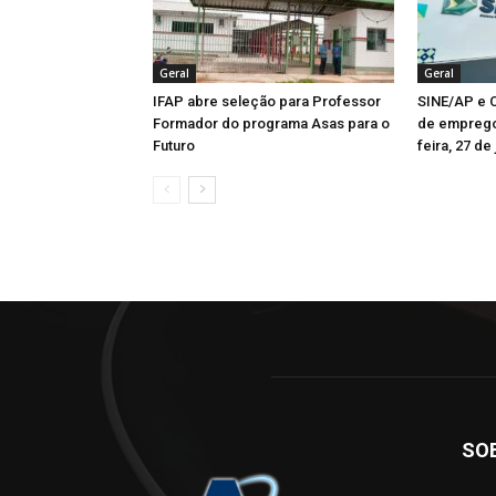
Geral
Geral
IFAP abre seleção para Professor
SINE/AP e C
Formador do programa Asas para o
de emprego
Futuro
feira, 27 de 
SO