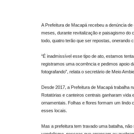
A Prefeitura de Macapá recebeu a denúncia de
meses, durante revitalização e paisagismo do c
todo, quatro terão que ser repostas, onerando 
“É inadmissível esse tipo de ato, estamos tenta
registramos uma ocorrência e pedimos apoio da
fotografando”, relata o secretário de Meio Ambi
Desde 2017, a Prefeitura de Macapá trabalha n
Rotatórias e canteiros centrais ganharam vida e
ornamentais. Folhas e flores formam um lindo 
esses locais.
Mas a prefeitura tem travado uma batalha, n
vandalismo, pessoas que arrancam ou quebram