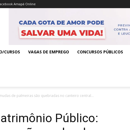
acebook Amapá Online
O/CURSOS
VAGAS DE EMPREGO
CONCURSOS PÚBLICOS
udas de palmeiras são quebradas no canteiro central...
atrimônio Público: