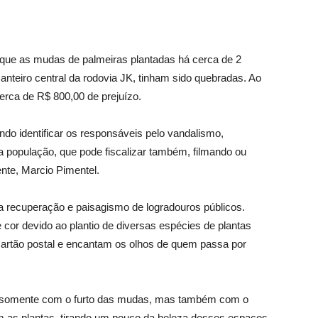
 que as mudas de palmeiras plantadas há cerca de 2
anteiro central da rodovia JK, tinham sido quebradas. Ao
cerca de R$ 800,00 de prejuízo.
ndo identificar os responsáveis pelo vandalismo,
 população, que pode fiscalizar também, filmando ou
ente, Marcio Pimentel.
a recuperação e paisagismo de logradouros públicos.
 cor devido ao plantio de diversas espécies de plantas
cartão postal e encantam os olhos de quem passa por
ão somente com o furto das mudas, mas também com o
 as plantas, tirando um pouco da beleza desses espaços,