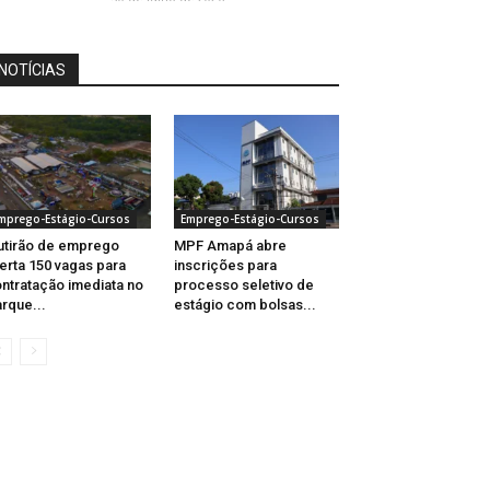
NOTÍCIAS
mprego-Estágio-Cursos
Emprego-Estágio-Cursos
tirão de emprego
MPF Amapá abre
erta 150 vagas para
inscrições para
ntratação imediata no
processo seletivo de
rque...
estágio com bolsas...