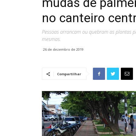
mudas de palmei
no canteiro cent
Pessoas arrancam ou quebram as plantas pr
mesmas.
26 de dezembro de 2019
Compartilhar