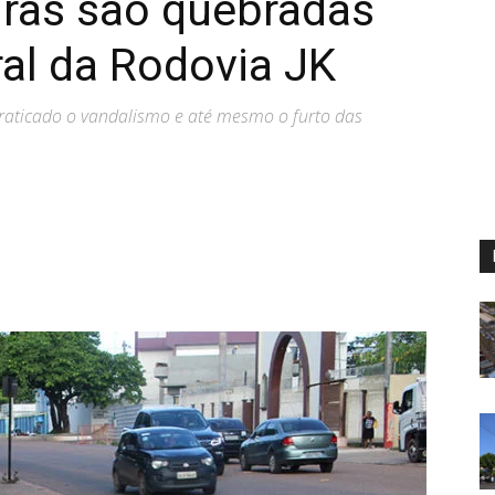
ras são quebradas
ral da Rodovia JK
aticado o vandalismo e até mesmo o furto das