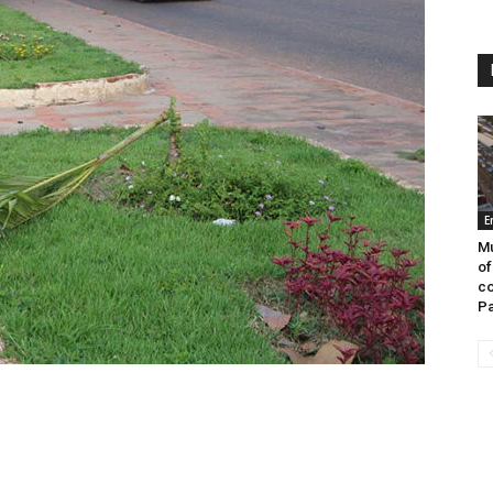
E
Mu
of
co
Pa