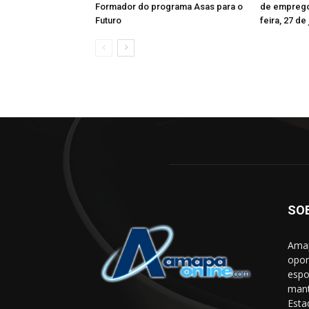
Formador do programa Asas para o
de emprego
Futuro
feira, 27 de 
SO
Amap
opor
espo
mant
Esta