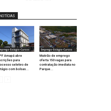
NOTÍCIAS
mprego-Estágio-Cursos
Emprego-Estágio-Cursos
PF Amapá abre
Mutirão de emprego
scrições para
oferta 150 vagas para
ocesso seletivo de
contratação imediata no
tágio com bolsas...
Parque...