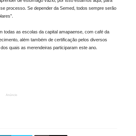
aprender de estômago vazio, por isso estamos aqui, para
nesse processo. Se depender da Semed, todos sempre serão
lares”.
todas as escolas da capital amapaense, com café da
ecimento, além também de certificação pelos diversos
dos quais as merendeiras participaram este ano.
Anúncio