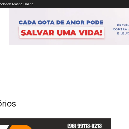
cebook Amapá Online
rios