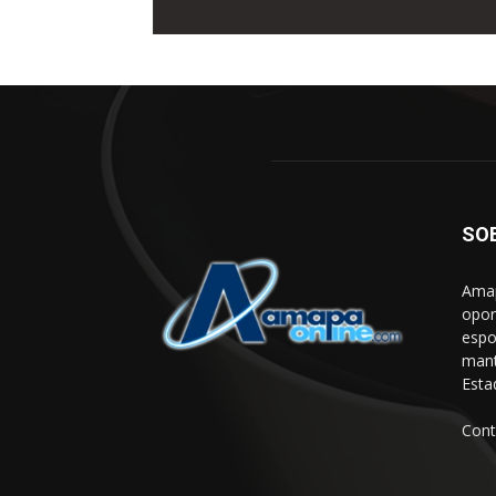
SO
Amap
opor
espo
mant
Esta
Cont