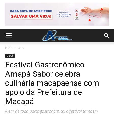
Início
Geral
Geral
Festival Gastronômico
Amapá Sabor celebra
culinária macapaense com
apoio da Prefeitura de
Macapá
Além de toda parte gastronômica, o festival também