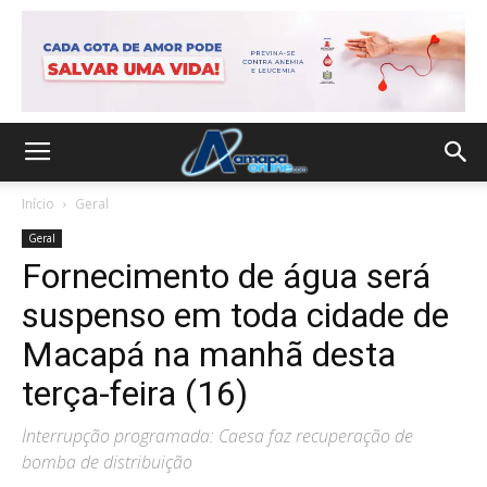
Início
Geral
Geral
Fornecimento de água será
suspenso em toda cidade de
Macapá na manhã desta
terça-feira (16)
Interrupção programada: Caesa faz recuperação de
bomba de distribuição