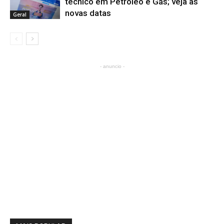
técnico em Petróleo e Gás; veja as
novas datas
Geral
- anuncio -