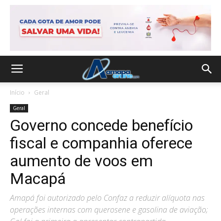
Início
Geral
Geral
Governo concede benefício
fiscal e companhia oferece
aumento de voos em
Macapá
Amapá foi autorizado pelo Confaz a reduzir alíquota nas
operações internas com querosene e gasolina de aviação;