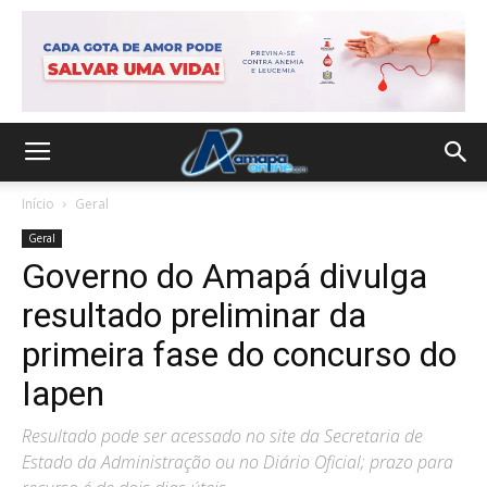
Início
Geral
Geral
Governo do Amapá divulga
resultado preliminar da
primeira fase do concurso do
Iapen
Resultado pode ser acessado no site da Secretaria de
Estado da Administração ou no Diário Oficial; prazo para