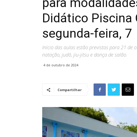
para modalidade
Didático Piscina
segunda-feira, 7
Início das aulas estão previstas para 21 d
natação, judô, jiu-jitsu e dança de salão.
4 de outubro de 2024
Compartilhar