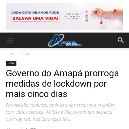
Início
Geral
Geral
Governo do Amapá prorroga
medidas de lockdown por
mais cinco dias
Em decisão conjunta, após estudos técnicos e reuniões
com vários setores, Waldez e Clécio assinam decretos
prorrogando medidas restritivas