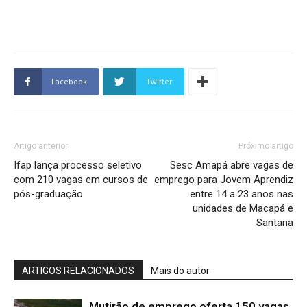
Facebook
Twitter
Artigo anterior
Próximo artigo
Ifap lança processo seletivo
Sesc Amapá abre vagas de
com 210 vagas em cursos de
emprego para Jovem Aprendiz
pós-graduação
entre 14 a 23 anos nas
unidades de Macapá e
Santana
ARTIGOS RELACIONADOS
Mais do autor
Mutirão de emprego oferta 150 vagas