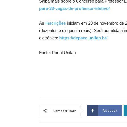
Saiba mais sobre o Concurso para Professor E
para-33-vagas-de-professor-efetivo/
As
inscrições
iniciam em 29 de novembro de 20
(duzentos e cinquenta reais). Será admitida a i
eletrônico:
https://depsec.unifap.br/
Fonte: Portal Unifap
Facebook
Compartilhar