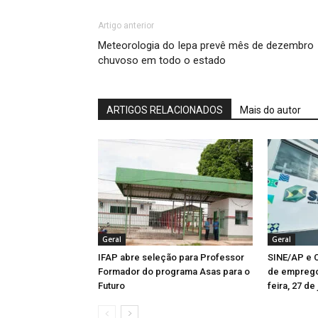
Artigo anterior
Meteorologia do Iepa prevê mês de dezembro
chuvoso em todo o estado
ARTIGOS RELACIONADOS
Mais do autor
Geral
Geral
IFAP abre seleção para Professor
SINE/AP e C
Formador do programa Asas para o
de emprego
Futuro
feira, 27 de 