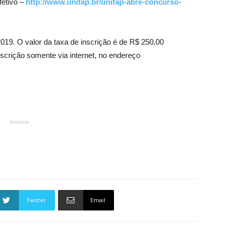
fetivo –
http://www.unifap.br/unifap-abre-concurso-
19. O valor da taxa de inscrição é de R$ 250,00
nscrição somente via internet, no endereço
Anúncio
Twitter
Email