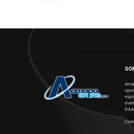
SO
Amap
opor
espo
mant
Esta
Cont