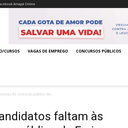
acebook Amapá Online
O/CURSOS
VAGAS DE EMPREGO
CONCURSOS PÚBLICOS
 provas do concurso público da...
candidatos faltam às