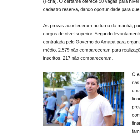
(Fcria). O certame oferece 50 vagas para nível
cadastro reserva, dando oportunidade para quem
As provas aconteceram no turno da manhã, para
cargos de nível superior. Segundo levantamen
contratada pelo Governo do Amapá para organiz
médio, 2.579 não compareceram para realização
inscritos, 217 não compareceram.
O e
nas
uma
fin
pro
con
fin
famí