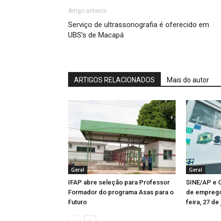
Artigo anterior
Serviço de ultrassonografia é oferecido em
UBS’s de Macapá
ARTIGOS RELACIONADOS
Mais do autor
Geral
Geral
IFAP abre seleção para Professor
SINE/AP e C
Formador do programa Asas para o
de emprego
Futuro
feira, 27 de 