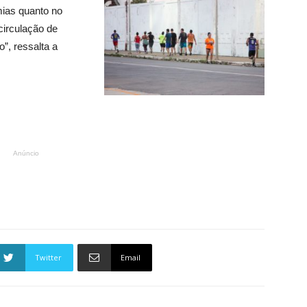
mias quanto no
circulação de
, ressalta a
Anúncio
Twitter
Email