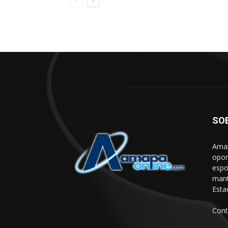
SO
Amap
opor
espo
mant
Esta
Cont