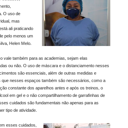
mento,
a. O uso de
vidual, mas
tá ali praticando
 de pelo menos um
ilva, Helen Melo.
 vale também para as academias, sejam elas
adas ou não. O uso de máscara e o distanciamento nesses
cimentos são essenciais, além de outras medidas e
s que nesses espaços também são necessários, como a
ação constante dos aparelhos antes e após os treinos, o
lcool em gel e o não compartilhamento de garrafinhas de
sses cuidados são fundamentais não apenas para as
r tipo de atividade.
sem esses cuidados,