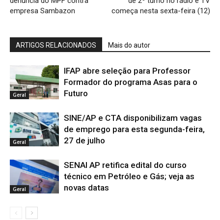
denúncia do MPF contra
de 2º turno no rádio e TV
empresa Sambazon
começa nesta sexta-feira (12)
ARTIGOS RELACIONADOS
Mais do autor
IFAP abre seleção para Professor
Formador do programa Asas para o
Futuro
Geral
SINE/AP e CTA disponibilizam vagas
de emprego para esta segunda-feira,
27 de julho
Geral
SENAI AP retifica edital do curso
técnico em Petróleo e Gás; veja as
novas datas
Geral