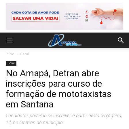
Início
Geral
Geral
No Amapá, Detran abre
inscrições para curso de
formação de mototaxistas
em Santana
Candidatos poderão se inscrever a partir desta terça-feira,
14, no Ciretran do município.