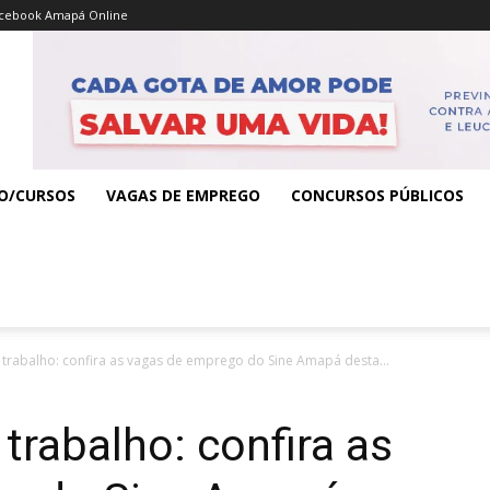
cebook Amapá Online
O/CURSOS
VAGAS DE EMPREGO
CONCURSOS PÚBLICOS
trabalho: confira as vagas de emprego do Sine Amapá desta...
trabalho: confira as