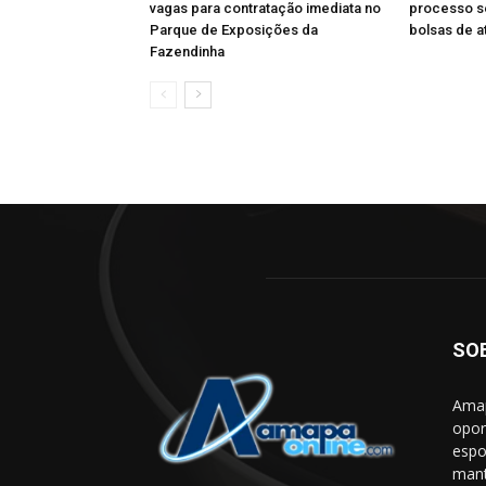
vagas para contratação imediata no
processo se
Parque de Exposições da
bolsas de a
Fazendinha
SO
Amap
opor
espo
mant