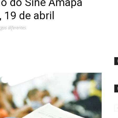
go do Sine Amapá
, 19 de abril
gos diferentes.