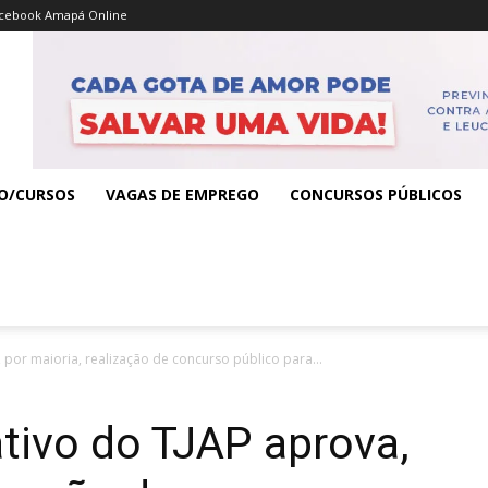
cebook Amapá Online
O/CURSOS
VAGAS DE EMPREGO
CONCURSOS PÚBLICOS
 por maioria, realização de concurso público para...
tivo do TJAP aprova,