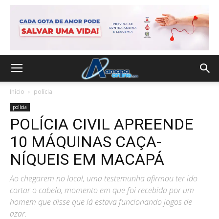
Início
polícia
polícia
POLÍCIA CIVIL APREENDE
10 MÁQUINAS CAÇA-
NÍQUEIS EM MACAPÁ
Ao chegarem no local, uma testemunha afirmou ter ido
cortar o cabelo, momento em que foi recebida por um
homem que disse que lá estava funcionando jogos de
azar.