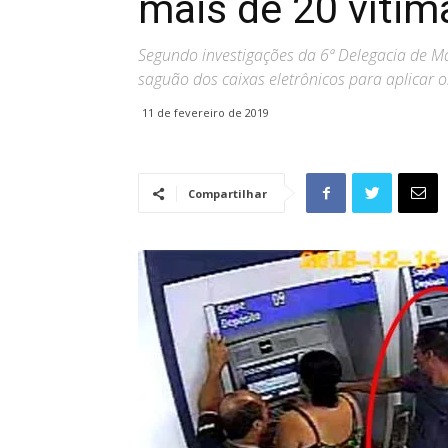
mais de 20 vítim
Segundo investigações da 6ª Delegacia de M
saguão dos caixas eletrônicos para aplicar o
11 de fevereiro de 2019
Compartilhar