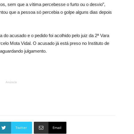
ros, sem que a vítima percebesse o furto ou o desvio”,
ntou que a pessoa só percebia o golpe alguns dias depois
va do acusado e o pedido foi acolhido pelo juiz da 2ª Vara
elo Mota Vidal. O acusado já está preso no Instituto de
 aguardando julgamento.
Anúncio
Twitter
Email