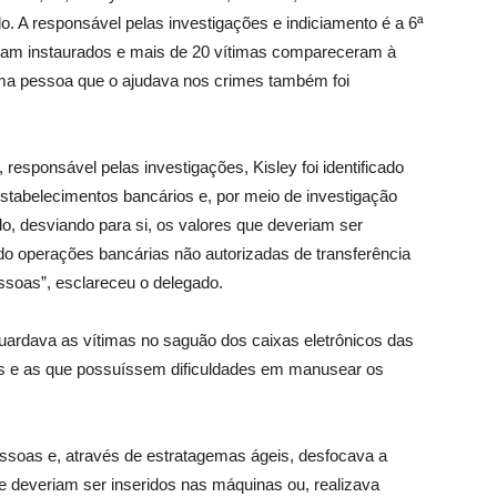
do. A responsável pelas investigações e indiciamento é a 6ª
oram instaurados e mais de 20 vítimas compareceram à
ma pessoa que o ajudava nos crimes também foi
responsável pelas investigações, Kisley foi identificado
estabelecimentos bancários e, por meio de investigação
ado, desviando para si, os valores que deveriam ser
do operações bancárias não autorizadas de transferência
soas”, esclareceu o delegado.
guardava as vítimas no saguão dos caixas eletrônicos das
as e as que possuíssem dificuldades em manusear os
essoas e, através de estratagemas ágeis, desfocava a
e deveriam ser inseridos nas máquinas ou, realizava