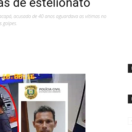
as de estelionato
acapá, acusado de 40 anos aguardava as vítimas no
s golpes.