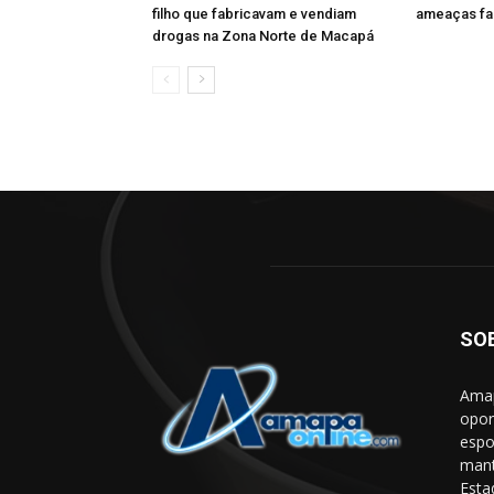
filho que fabricavam e vendiam
ameaças fal
drogas na Zona Norte de Macapá
SO
Amap
opor
espo
mant
Esta