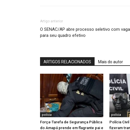
Artigo anterior
O SENAC/AP abre processo seletivo com vag
para seu quadro efetivo
ARTIGOS RELACIONADOS
Mais do autor
polícia
polícia
Força-Tarefa de Segurança Pública
Polícia Civi
do Amapá prende em flagrante pai e
fizeram tra