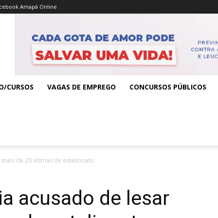
cebook Amapá Online
O/CURSOS
VAGAS DE EMPREGO
CONCURSOS PÚBLICOS
ar mais de 20 vítimas de estelionato
icia acusado de lesar