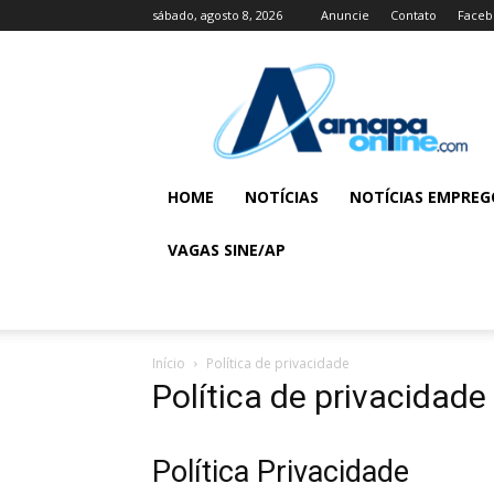
sábado, agosto 8, 2026
Anuncie
Contato
Faceb
Amapá
Online
|
Portal
de
Notícias
HOME
NOTÍCIAS
NOTÍCIAS EMPREG
e
Informação
VAGAS SINE/AP
do
Estado
do
Amapá
Início
Política de privacidade
Política de privacidade
Política Privacidade