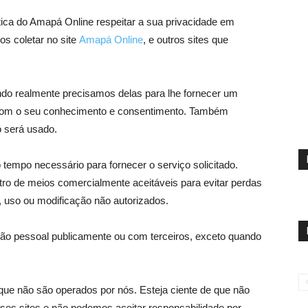
ítica do Amapá Online respeitar a sua privacidade em
s coletar no site
Amapá Online
, e outros sites que
do realmente precisamos delas para lhe fornecer um
, com o seu conhecimento e consentimento. Também
 será usado.
tempo necessário para fornecer o serviço solicitado.
de meios comercialmente aceitáveis ​​para evitar perdas
 uso ou modificação não autorizados.
ção pessoal publicamente ou com terceiros, exceto quando
s que não são operados por nós. Esteja ciente de que não
sses sites e não podemos aceitar responsabilidade por