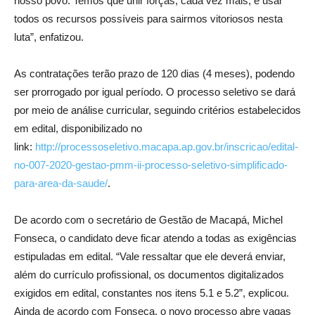
nosso povo. Temos que unir forças, cada vez mais, e usar
todos os recursos possíveis para sairmos vitoriosos nesta
luta”, enfatizou.
As contratações terão prazo de 120 dias (4 meses), podendo
ser prorrogado por igual período. O processo seletivo se dará
por meio de análise curricular, seguindo critérios estabelecidos
em edital, disponibilizado no
link:
http://processoseletivo.macapa.ap.gov.br/inscricao/edital-
no-007-2020-gestao-pmm-ii-processo-seletivo-simplificado-
para-area-da-saude/
.
De acordo com o secretário de Gestão de Macapá, Michel
Fonseca, o candidato deve ficar atendo a todas as exigências
estipuladas em edital. “Vale ressaltar que ele deverá enviar,
além do currículo profissional, os documentos digitalizados
exigidos em edital, constantes nos itens 5.1 e 5.2”, explicou.
Ainda de acordo com Fonseca, o novo processo abre vagas