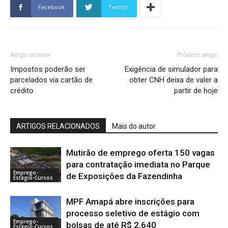
Facebook
Twitter
Artigo anterior
Próximo artigo
Impostos poderão ser
Exigência de simulador para
parcelados via cartão de
obter CNH deixa de valer a
crédito
partir de hoje
ARTIGOS RELACIONADOS
Mais do autor
Mutirão de emprego oferta 150 vagas
para contratação imediata no Parque
Emprego-
de Exposições da Fazendinha
Estágio-Cursos
MPF Amapá abre inscrições para
processo seletivo de estágio com
Emprego-
bolsas de até R$ 2.640
Estágio-Cursos