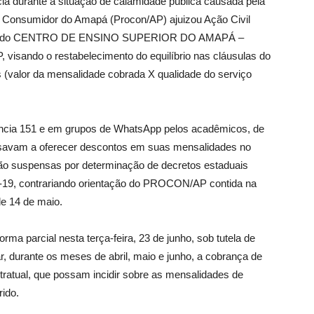
ncia durante a situação de calamidade pública causada pela
o Consumidor do Amapá (Procon/AP) ajuizou Ação Civil
favor do CENTRO DE ENSINO SUPERIOR DO AMAPÁ –
visando o restabelecimento do equilíbrio nas cláusulas do
s (valor da mensalidade cobrada X qualidade do serviço
úncia 151 e em grupos de WhatsApp pelos acadêmicos, de
ecusavam a oferecer descontos em suas mensalidades no
tão suspensas por determinação de decretos estaduais
-19, contrariando orientação do PROCON/AP contida na
e 14 de maio.
rma parcial nesta terça-feira, 23 de junho, sob tutela de
, durante os meses de abril, maio e junho, a cobrança de
ntratual, que possam incidir sobre as mensalidades de
rido.