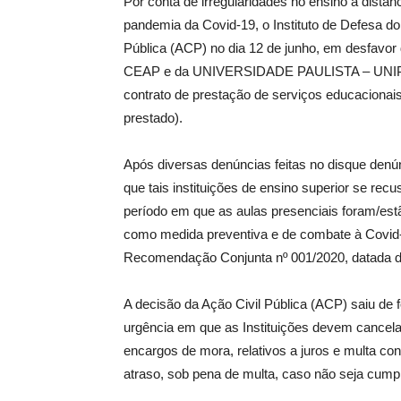
Por conta de irregularidades no ensino a distâ
pandemia da Covid-19, o Instituto de Defesa d
Pública (ACP) no dia 12 de junho, em des
CEAP e da UNIVERSIDA
DE PAULISTA – UNIP, 
contrato de prestação de serviços educacionai
prestado).
Após diversas denúncias feitas no disque den
que tais instituições de ensino superior se r
período em que as aulas presenciais foram/es
como medida preventiva e de combate à Covid
Recomendação Conjunta nº 001/2020, datada d
A decisão da Ação Civil Pública (ACP) saiu de fo
urgência em que as Instituições devem cancelar
encargos de mora, relativos a juros e multa co
atraso, sob pena de multa, caso não seja cump