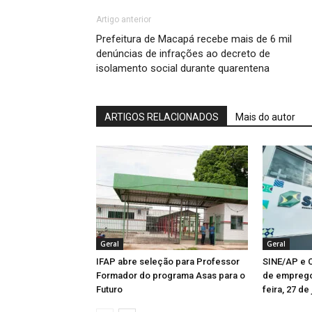
Artigo anterior
Prefeitura de Macapá recebe mais de 6 mil
denúncias de infrações ao decreto de
isolamento social durante quarentena
ARTIGOS RELACIONADOS
Mais do autor
Geral
Geral
IFAP abre seleção para Professor
SINE/AP e C
Formador do programa Asas para o
de emprego
Futuro
feira, 27 de 