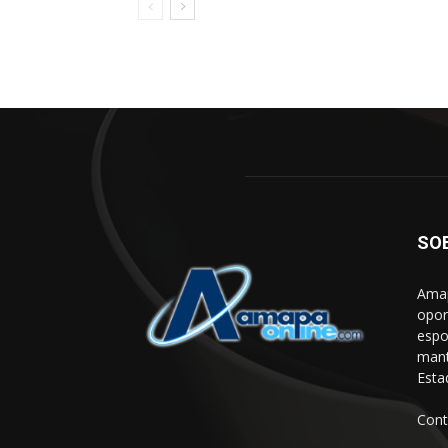
SO
Amap
opor
espo
mant
Esta
Cont