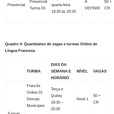
Presencial
A
50 +
Presencial
quarta-feira
Turma 03
DEFINIR
CR
18:30 às 20:30
Quadro 4: Quantitativo de vagas e turmas Online de
Língua Francesa.
DIAS DA
TURMA
SEMANA E
NÍVEL
VAGAS
HORÁRIO
Francês
Terça e
Online 01
Quinta
50 +
Demais
Nível 1
18:30 –
CR
Municípios
20:30
Turmas