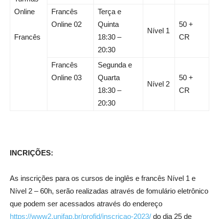
Online
Francês
Terça e
Online 02
Quinta
50 +
Nível 1
Francês
18:30 –
CR
20:30
Francês
Segunda e
Online 03
Quarta
50 +
Nível 2
18:30 –
CR
20:30
INCRIÇÕES:
As inscrições para os cursos de inglês e francês Nível 1 e
Nível 2 – 60h, serão realizadas através de fomulário eletrônico
que podem ser acessados através do endereço
https://www2.unifap.br/profid/inscricao-2023/
do dia 25 de