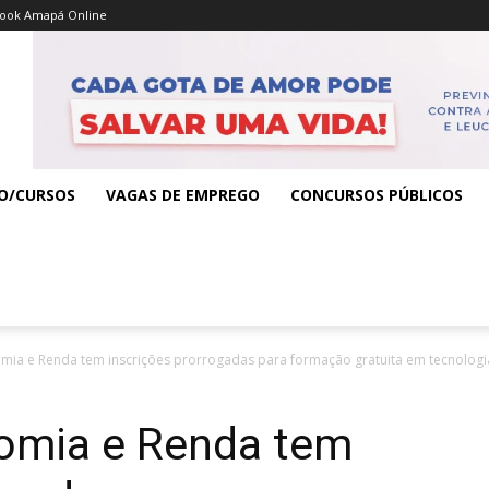
ook Amapá Online
O/CURSOS
VAGAS DE EMPREGO
CONCURSOS PÚBLICOS
ia e Renda tem inscrições prorrogadas para formação gratuita em tecnologi
omia e Renda tem