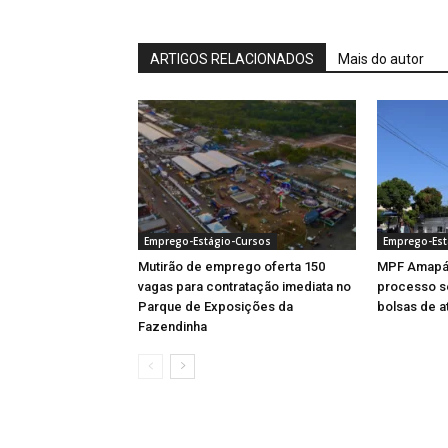
ARTIGOS RELACIONADOS
Mais do autor
Emprego-Estágio-Cursos
Emprego-Est
Mutirão de emprego oferta 150
MPF Amapá 
vagas para contratação imediata no
processo se
Parque de Exposições da
bolsas de a
Fazendinha