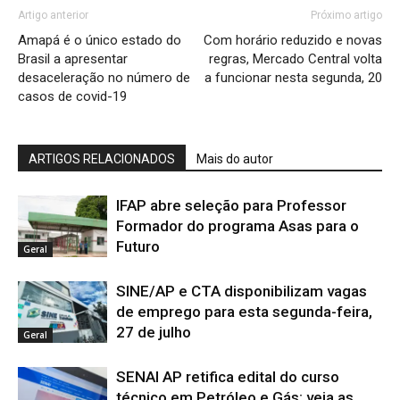
Artigo anterior
Próximo artigo
Amapá é o único estado do
Com horário reduzido e novas
Brasil a apresentar
regras, Mercado Central volta
desaceleração no número de
a funcionar nesta segunda, 20
casos de covid-19
ARTIGOS RELACIONADOS
Mais do autor
IFAP abre seleção para Professor
Formador do programa Asas para o
Futuro
Geral
SINE/AP e CTA disponibilizam vagas
de emprego para esta segunda-feira,
27 de julho
Geral
SENAI AP retifica edital do curso
técnico em Petróleo e Gás; veja as