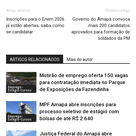
Artigo anterior
Próximo artigo
Inscrições para o Enem 2026
Governo do Amapá convoca
já estão abertas; saiba como
mais 200 candidatos
se candidatar
aprovados para formação de
soldados da PM
ARTIGOS RELACIONADOS
Mais do autor
Mutirão de emprego oferta 150 vagas
para contratação imediata no Parque
Emprego-
de Exposições da Fazendinha
Estágio-Cursos
MPF Amapá abre inscrições para
processo seletivo de estágio com
Emprego-
bolsas de até R$ 2.640
Estágio-Cursos
Justiça Federal do Amapá abre