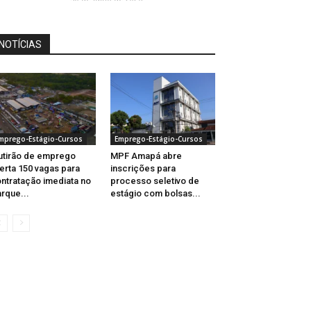
NOTÍCIAS
mprego-Estágio-Cursos
Emprego-Estágio-Cursos
tirão de emprego
MPF Amapá abre
erta 150 vagas para
inscrições para
ntratação imediata no
processo seletivo de
rque...
estágio com bolsas...