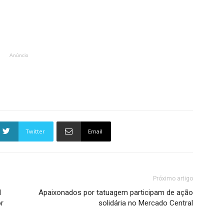
Anúncio
Twitter
Email
Próximo artigo
l
Apaixonados por tatuagem participam de ação
r
solidária no Mercado Central