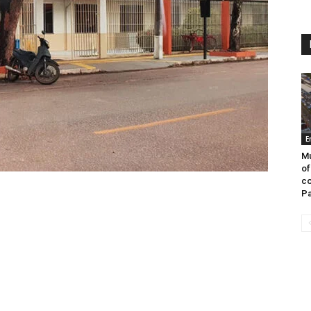
E
Mu
of
co
Pa