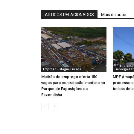
ARTIGOS RELACIONADOS
Mais do autor
Emprego-Estágio-Cursos
Emprego-Est
Mutirão de emprego oferta 150
MPF Amapá 
vagas para contratação imediata no
processo se
Parque de Exposições da
bolsas de a
Fazendinha