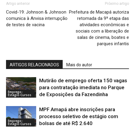
Artigo anterior
Próximo artigo
Covid-19: Johnson & Johnson
Prefeitura de Macapá autoriza
comunica à Anvisa interrupção
retomada da 9ª etapa das
de testes de vacina
atividades econômicas e
sociais com a liberação de
salas de cinema, boates e
parques infantis
ARTIGOS RELACIONADOS
Mais do autor
Mutirão de emprego oferta 150 vagas
para contratação imediata no Parque
Emprego-
de Exposições da Fazendinha
Estágio-Cursos
MPF Amapá abre inscrições para
processo seletivo de estágio com
Emprego-
bolsas de até R$ 2.640
Estágio-Cursos