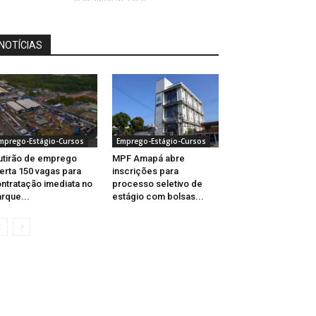
NOTÍCIAS
mprego-Estágio-Cursos
Emprego-Estágio-Cursos
tirão de emprego
MPF Amapá abre
erta 150 vagas para
inscrições para
ntratação imediata no
processo seletivo de
rque...
estágio com bolsas...