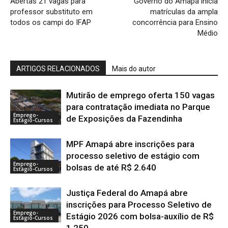
Abertas 21 vagas para
Governo do Amapá inicia
professor substituto em
matrículas da ampla
todos os campi do IFAP
concorrência para Ensino
Médio
ARTIGOS RELACIONADOS
Mais do autor
Mutirão de emprego oferta 150 vagas
para contratação imediata no Parque
Emprego-
de Exposições da Fazendinha
Estágio-Cursos
MPF Amapá abre inscrições para
processo seletivo de estágio com
Emprego-
bolsas de até R$ 2.640
Estágio-Cursos
Justiça Federal do Amapá abre
inscrições para Processo Seletivo de
Emprego-
Estágio 2026 com bolsa-auxílio de R$
Estágio-Cursos