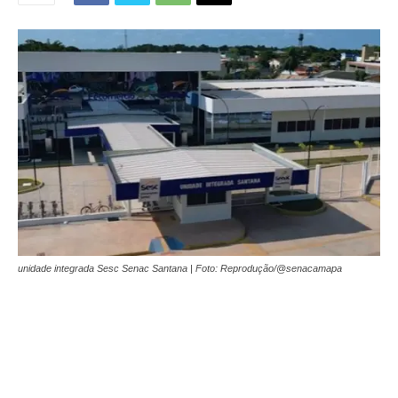
unidade integrada Sesc Senac Santana | Foto: Reprodução/@senacamapa