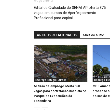
Artigo anterior
Edital de Gratuidade do SENAI AP oferta 375
vagas em cursos de Aperfeiçoamento
Profissional para capital
ARTIGOS RELACIONADOS
Mais do autor
Emprego-Estágio-Cursos
Emprego-Est
Mutirão de emprego oferta 150
MPF Amapá 
vagas para contratação imediata no
processo se
Parque de Exposições da
bolsas de a
Fazendinha