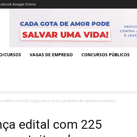
cebook Amapá Online
O/CURSOS
VAGAS DE EMPREGO
CONCURSOS PÚBLICOS
 edital com 225 vagas para cursos gratuitos de aperfeiçoamento...
ça edital com 225