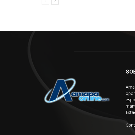
SO
Amap
opor
espo
mant
Esta
Cont