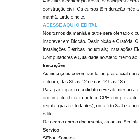
A iniciativa contempla áreas tecnológicas como
construção civil. Os cursos têm duração média
manhã, tarde e noite.
ACESSE AQUI O EDITAL
Nos turnos da manhã e tarde será ofertado o cur
inscrever em Dicção, Desinibição e Oratória; 
Instalações Elétricas Industriais; Instalações
Computadores e Qualidade no Atendimento ao 
Inscrições
As inscrições devem ser feitas presencialment
outubro, das 8h às 12h e das 14h às 18h.
Para participar, o candidato deve atender aos r
documento oficial com foto, CPF, comprovante d
regular (para estudantes), uma foto 3×4 e a au
edital.
De acordo com o documento, as aulas têm iníci
Serviço
SENAI Santana