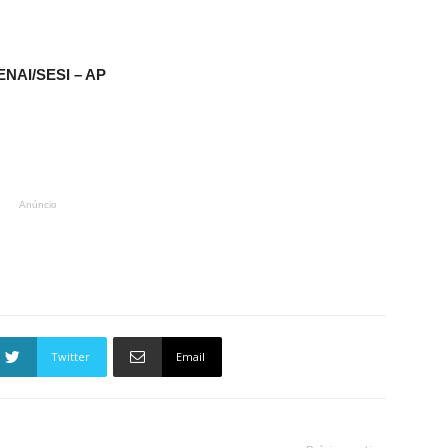
ENAI/SESI – AP
Anúncio
Twitter
Email