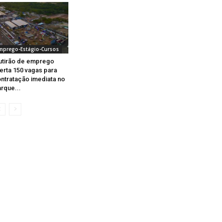
mprego-Estágio-Cursos
tirão de emprego
erta 150 vagas para
ntratação imediata no
rque...