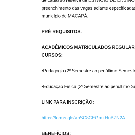
de cadastro reserva de ESTÁGIO DE ENSINO 
preenchimento das vagas adiante especificada
município de MACAPÁ.
PRÉ-REQUISITOS:
ACADÊMICOS MATRICULADOS REGULARM
CURSOS:
•Pedagogia (2º Semestre ao penúltimo Semestr
•Educação Física (2º Semestre ao penúltimo S
LINK PARA INSCRIÇÃO:
https://forms.gle/VbSC8CEGmkHuBZN2A
BENEFÍCIOS: