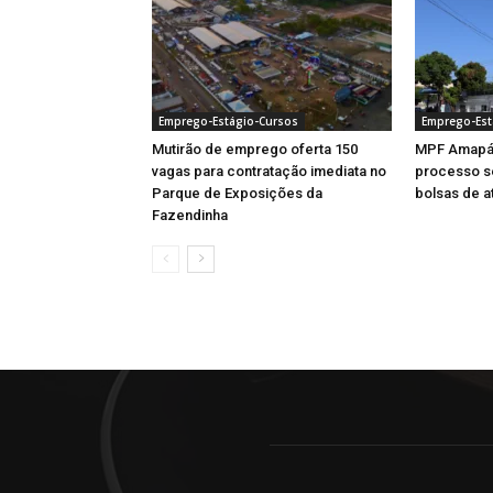
Emprego-Estágio-Cursos
Emprego-Est
Mutirão de emprego oferta 150
MPF Amapá 
vagas para contratação imediata no
processo se
Parque de Exposições da
bolsas de a
Fazendinha