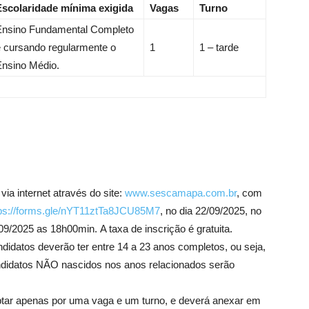
Escolaridade mínima exigida
Vagas
Turno
Ensino Fundamental Completo
 cursando regularmente o
1
1 – tarde
Ensino Médio.
ia internet através do site:
www.sescamapa.com.br
, com
tps://forms.gle/nYT11ztTa8JCU85M7
, no dia 22/09/2025, no
9/2025 as 18h00min. A taxa de inscrição é gratuita.
didatos deverão ter entre 14 a 23 anos completos, ou seja,
ndidatos NÃO nascidos nos anos relacionados serãо
 optar apenas por uma vaga e um turno, e deverá anexar em