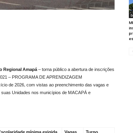
E
M
in
pr
es
to Regional Amapá
– torna público a abertura de inscrições
o nº 021 – PROGRAMA DE APRENDIZAGEM
 de 2026, com vistas ao preenchimento das vagas e
em suas Unidades nos municípios de MACAPÁ e
Escolaridade mínima exigida
Vagas
Turno