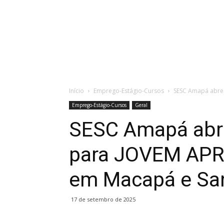
Início
Emprego-Estágio-Cursos
SESC Amapá abre
Emprego-Estágio-Cursos
Geral
SESC Amapá abr
para JOVEM APR
em Macapá e Sa
17 de setembro de 2025