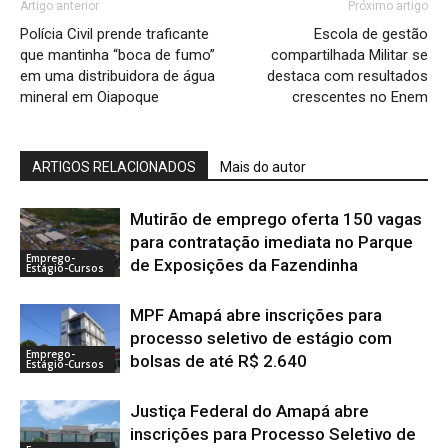
Artigo anterior
Próximo artigo
Polícia Civil prende traficante
Escola de gestão
que mantinha “boca de fumo”
compartilhada Militar se
em uma distribuidora de água
destaca com resultados
mineral em Oiapoque
crescentes no Enem
ARTIGOS RELACIONADOS
Mais do autor
Mutirão de emprego oferta 150 vagas
para contratação imediata no Parque
Emprego-
de Exposições da Fazendinha
Estágio-Cursos
MPF Amapá abre inscrições para
processo seletivo de estágio com
Emprego-
bolsas de até R$ 2.640
Estágio-Cursos
Justiça Federal do Amapá abre
inscrições para Processo Seletivo de