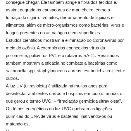
consegue chegar. Ele também atinge a fibra dos tecidos e,
assim, degrada os causadores de mau cheiro, como a
fumaça do cigarro, vômitos, derramamento de líquidos e
alimentos, além de micro-organismos como bactérias, vírus e
fungos presentes no ar, na água e em superfícies.
Estudos científicos mostram a eliminação do Coronavírus por
meio do ozônio. A exemplo dos conhecidos vírus da
poliomielite, poliovírus PV1 e o rotavírus SA-11. Resultados
também mostram a eficácia no combate a bactérias como
salmonella spp, staphylococcus aureus, escherichia coli, entre
outros.
A luz UV (ultravioleta) é utilizada há muitos anos para
desinfectar ambientes carros e hospitais em todo o mundo, o
que gerou o termo UVGI – “Irradiação germicida ultravioleta”.
Os fótons energéticos da luz UVC quebram as ligações
químicas do DNA de vírus e bactérias, inativando-os ou
matando-os.