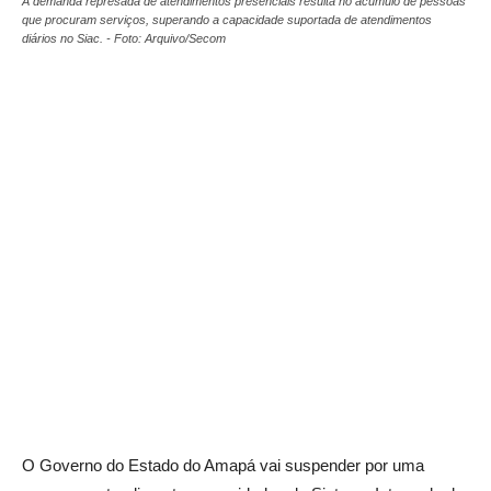
A demanda represada de atendimentos presenciais resulta no acúmulo de pessoas
que procuram serviços, superando a capacidade suportada de atendimentos
diários no Siac. - Foto: Arquivo/Secom
O Governo do Estado do Amapá vai suspender por uma