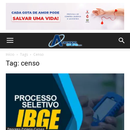
Início
Tags
Censo
Tag: censo
Emprego-Estágio-Cursos