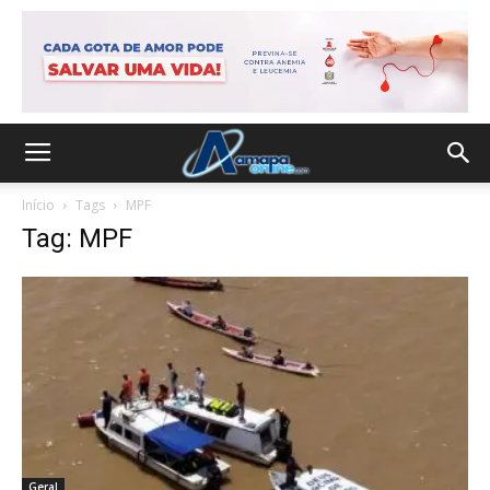
Início
Tags
MPF
Tag: MPF
Geral