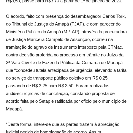
R$3,50, passe para R$3,70 a partir de 1º de janeiro de 2020.
O acordo, feito com presença do desembargador Carlos Tork,
do Tribunal de Justiça do Amapá (TJAP), e com parecer do
Ministério Público do Amapá (MP-AP), através da procuradora
de Justiça Maricelia Campelo de Assunção, ocorreu na
tramitação do agravo de instrumento interposto pela CTMac,
contra decisão proferida no processo em trâmite no Juízo da
3ª Vara Cível e de Fazenda Pública da Comarca de Macapá
que “concedeu tutela antecipada de urgência, elevando a tarifa
do serviço de transporte público coletivo em R$ 0,25,
passando de R$ 3,25 para R$ 3,50. Foram realizadas
audi&eci rc;ncias de conciliação, constando proposta de
acordo feita pelo Setap e ratificada por ofício pelo município de
Macapá.
“Desta forma, infere-se que as partes trazem à apreciação
judicial pedido de homologação de acordo. Assim,