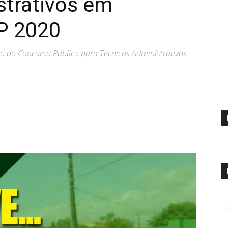
strativos em
P 2020
ão do Concurso Público para Técnicos Administrativos