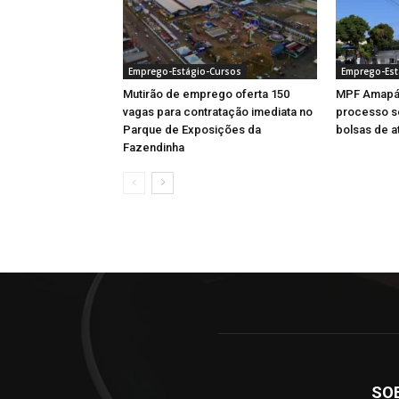
Emprego-Estágio-Cursos
Emprego-Est
Mutirão de emprego oferta 150
MPF Amapá 
vagas para contratação imediata no
processo se
Parque de Exposições da
bolsas de a
Fazendinha
SO