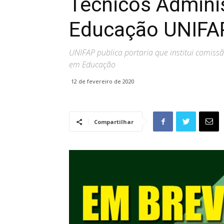
Técnicos Admini
Educação UNIFA
UNIFAP publica portaria que institui comiss
em Educação
12 de fevereiro de 2020
Compartilhar