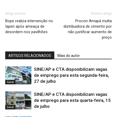
Artigo anterior
Próximo artigo
Bope realiza intervenção no
Procon Amapá multa
Iapen após ameaça de
distribuidora de cimento por
desordem nos pavilhões
não justificar aumento de
preço
ARTIGOS RELACIONADOS
Mais do autor
SINE/AP e CTA disponibilizam vagas
de emprego para esta segunda-feira,
27 de julho
Geral
SINE/AP e CTA disponibilizam vagas
de emprego para esta quarta-feira, 15
de julho
Geral