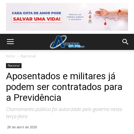
Início
Nacional
Nacional
Aposentados e militares já
podem ser contratados para
a Previdência
Chamamento público foi autorizado pelo governo nesta
terça-feira
28 de abril de 2020